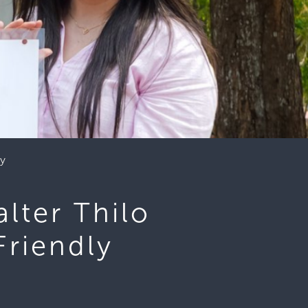
ly
lter Thilo
Friendly