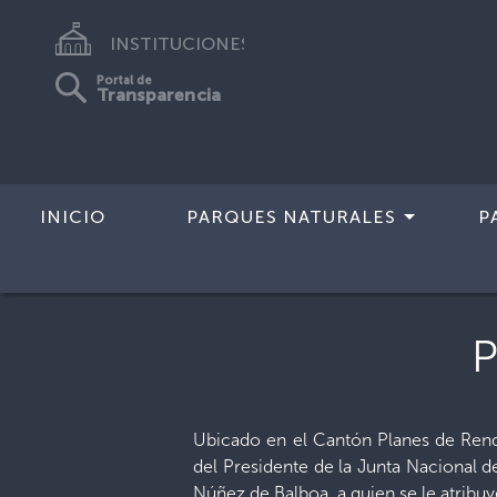
INSTITUCIONES
Portal de
Transparencia
INICIO
PARQUES NATURALES
P
Inicio
>
Parques Naturales
>
Parque Na
Ubicado en el Cantón Planes de Rende
del Presidente de la Junta Nacional 
Núñez de Balboa, a quien se le atribu