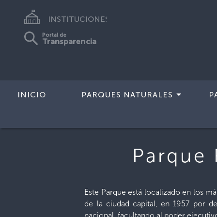
INSTITUCIONES
Portal de
Transparencia
INICIO
PARQUES NATURALES
P
Inicio
>
Parques Recreativos
>
Parque 
Parque 
Este Parque está localizado en los má
de la ciudad capital, en 1957 por de
nacional, facultando al poder ejecutiv