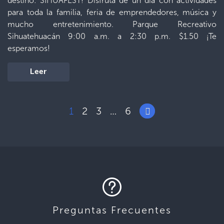
destino: SIHUAFEST! Disfrutá de un día con actividades
para toda la familia, feria de emprendedores, música y
mucho entretenimiento. Parque Recreativo
Sihuatehuacán 9:00 a.m. a 2:30 p.m. $1.50 ¡Te
esperamos!
Leer
1
2
3
6
…
Preguntas Frecuentes