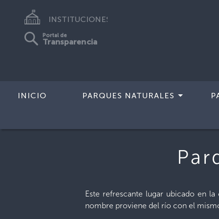
INSTITUCIONES
Portal de
Transparencia
INICIO
PARQUES NATURALES
P
Inicio
>
Parques Recreativos
>
Parque
Par
Este refrescante lugar ubicado en l
nombre proviene del río con el mismo 